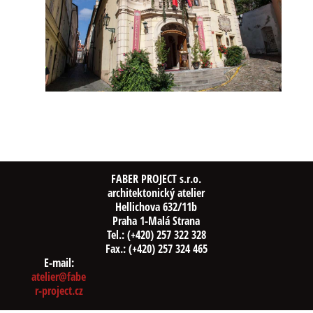
FABER PROJECT s.r.o.
architektonický atelier
Hellichova 632/11b
Praha 1-Malá Strana
Tel.: (+420) 257 322 328
Fax.: (+420) 257 324 465
E-mail:
atelier@fabe
r-project.cz