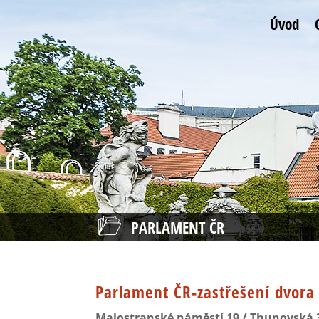
Úvod
PARLAMENT ČR
Parlament ČR-zastřešení dvora
Malostranské náměstí 19 / Thunovská 