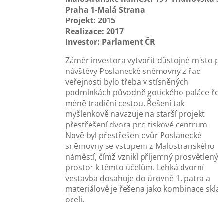
Praha 1-Malá Strana
Projekt: 2015
Realizace: 2017
Investor: Parlament ČR
Záměr investora vytvořit důstojné místo 
návštěvy Poslanecké sněmovny z řad
veřejnosti bylo třeba v stísněných
podmínkách původně gotického paláce ře
méně tradiční cestou. Řešení tak
myšlenkově navazuje na starší projekt
přestřešení dvora pro tiskové centrum.
Nově byl přestřešen dvůr Poslanecké
sněmovny se vstupem z Malostranského
náměstí, čímž vznikl příjemný prosvětlen
prostor k těmto účelům. Lehká dvorní
vestavba dosahuje do úrovně 1. patra a
materiálově je řešena jako kombinace skl
oceli.