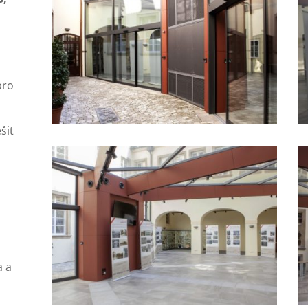
pro
šit
ý
a a