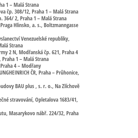
ha 1 – Malá Strana
ova
čp. 308/12, Praha 1 – Malá Strana
. 364/ 2, Praha 1 – Malá Strana
 Praga Hlinsko
, a. s., Boltzmanngasse
yslanectví Venezuelské republiky,
Malá Strana
irmy 2 N, Modřanská
čp. 621, Praha 4
 Praha 1 – Malá Strana
 Praha 4 – Modřany
 JUNGHEINRICH ČR, Praha – Průhonice
,
budovy BAU plus ,
s. r. o., Na Zlíchově
ečné stravování, Opletalova
1683/41,
tutu, Masarykovo náb
ř. 224/32, Praha