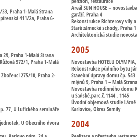
penzion, restaurace
Areál SUN HOUSE – novostavb
2/33
, Praha 1-Malá Strana
garáží, Praha 4
apírenská 411/2a, Praha 6-
Rekonstrukce Richterovy vily a 
Staré zámecké schody, Praha 1
Architektonická studie novos
2005
a 29, Praha 1-Malá Strana
 Růžová 972/1
, Praha 1-Malá
Novostavba HOTELU OLYMPIA, 
Rekonstrukce půdního bytu Ján
a Zbořenci 275/10, Praha 2-
Stavební úpravy domu čp. 54
mlýnů 9, Praha 1 – Malá Stran
Novostavba rodinného domu K
u Sadské,parc.č.1144 , 1145
Úvodní objemová studie Lázně
Karlovice, Okres Semily
.p. 77
, U Lužického semináře
2004
 jednotek
, U Obecního dvora
omu
, Karlovo nám. 24 a
Realizace a přestavba restaura