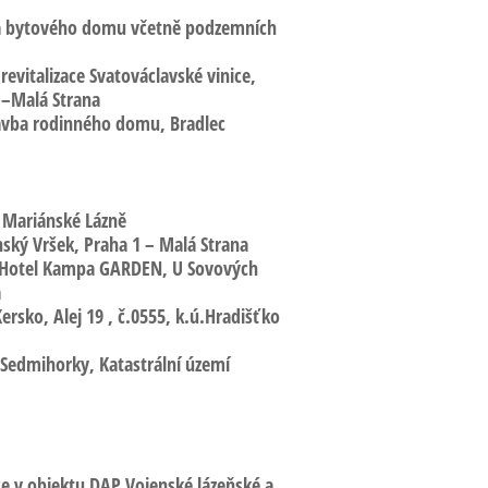
a bytového domu
včetně podzemních
revitalizace Svatováclavské vinice,
 –Malá Strana
tavba rodinného domu,
Bradlec
Mariánské Lázně
ský Vršek,
Praha 1 – Malá Strana
3 Hotel Kampa GARDEN,
U Sovových
a
ersko,
Alej 19 , č.0555, k.ú.Hradišťko
 Sedmihorky,
Katastrální území
ce v objektu DAP Vojenské lázeňské a