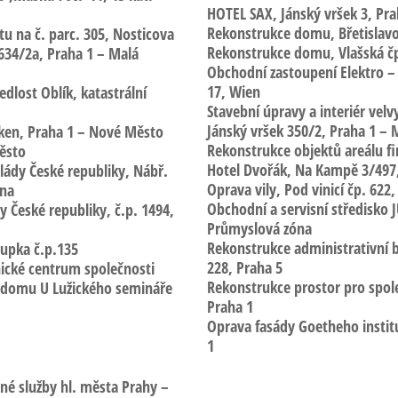
HOTEL SAX, Jánský vršek 3, Pra
Rekonstrukce domu, Břetislav
tu na č. parc. 305, Nosticova
Rekonstrukce domu, Vlašská
čp
 634/2a, Praha 1 – Malá
Obchodní zastoupení Elektro –
17, Wien
edlost Oblík
, katastrální
Stavební úpravy a interiér velv
Jánský vršek
350/2, Praha 1 – 
oken, Praha 1 – Nové Město
Rekonstrukce objektů areálu f
ěsto
Hotel Dvořák, Na Kampě
3/497,
vlády České republiky
, Nábř.
Oprava vily, Pod vinicí
čp. 622,
ana
Obchodní a servisní středisko
y České republiky,
č.p. 1494,
Průmyslová zóna
Rekonstrukce administrativní 
upka č.p.135
228, Praha 5
nické centrum společnosti
Rekonstrukce prostor pro spol
a domu U Lužického semináře
Praha 1
Oprava fasády Goetheho insti
1
né služby hl. města Prahy –