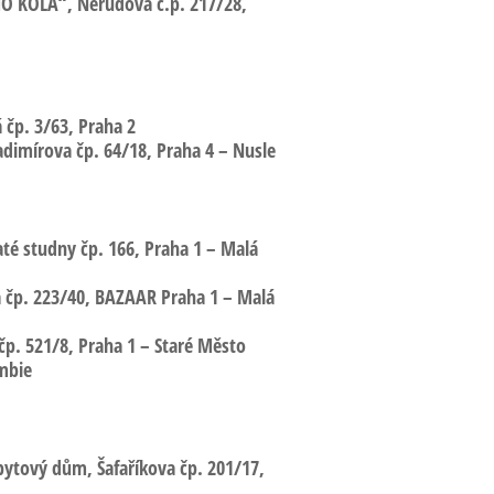
HO KOLA“, Nerudova
č.p. 217/28,
čp. 3/63, Praha 2
imírova čp. 64/18, Praha 4 – Nusle
até studny čp. 166, Praha 1 – Malá
a
čp. 223/40, BAZAAR Praha 1 – Malá
čp. 521/8, Praha 1 – Staré Město
ambie
 bytový dům,
Šafaříkova čp. 201/17,