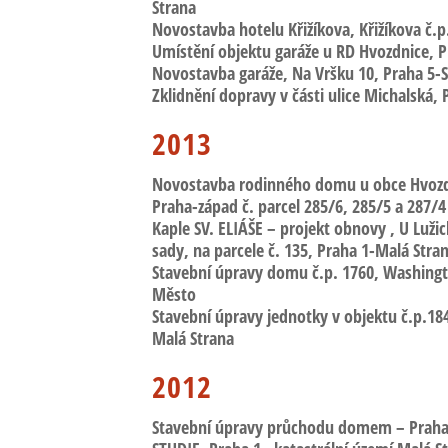
Strana
Novostavba hotelu Křižíkova
, Křižíkova č.p
Umístění objektu garáže u RD Hvozdnice
, 
Novostavba garáže, Na Vršku 10
, Praha 5-
Zklidnění dopravy v části ulice Michalská
, 
2013
Novostavba rodinného domu u obce Hvoz
Praha-západ č. parcel 285/6, 285/5 a 287/4
Kaple SV. ELIÁŠE – projekt obnovy
, U Luži
sady, na parcele č. 135, Praha 1-Malá Stra
Sta
v
ební úpravy domu č.p. 1760, Washing
Město
Stavební úpravy jednotky v objektu č.p.1
Malá Strana
2012
Stavební úpravy průchodu domem – Praha