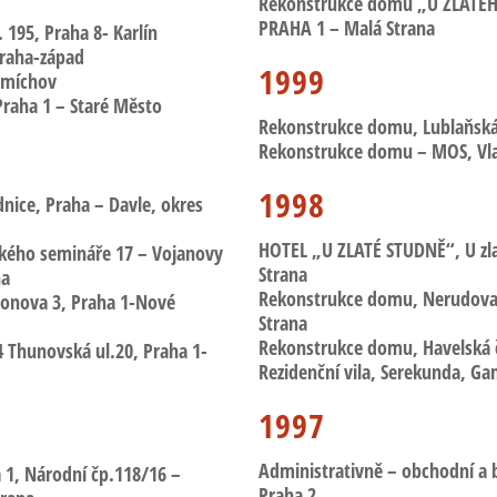
Rekonstrukce domu „U ZLATÉ
PRAHA 1 – Malá Strana
. 195, Praha 8- Karlín
Praha-západ
1999
Smíchov
Praha 1 – Staré Město
Rekonstrukce domu, Lublaňská 
Rekonstrukce domu – MOS, Vlad
1998
dnice
, Praha – Davle, okres
HOTEL „U ZLATÉ STUDNĚ“,
U zl
ckého semináře 17 – Vojanovy
Strana
na
Rekonstrukce domu, Nerudov
tonova
3, Praha 1-Nové
Strana
Rekonstrukce domu, Havelská
84 Thunovská
ul.20, Praha 1-
Rezidenční vila, Serekunda, G
1997
Administrativně – obchodní a
 1
, Národní čp.118/16 –
Praha 2