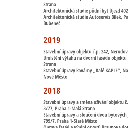
Strana
Architektonická studie půdní byt Újezd 40
Architektonická studie Autoservis Bílek
, P
Bubeneč
2019
Stavební úpravy objektu č.p. 242
, Nerudov
Umístění výtahu na dvorní fasádu objektu
Strana
Stavební úpravy kavárny „Kafé KAPLE“
, N
Nové Město
2018
Stavební úpravy a změna užívání objektu č
3/77, Praha 1-Malá Strana
Stavební úpravy a sloučení dvou bytových
799/7, Praha 1-Staré Město
Oprava fasád a výplní otvorů Braunova d