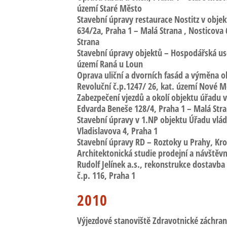
území Staré Město
Stavební úpravy restaurace Nostitz
v objek
634/2a, Praha 1 – Malá Strana , Nosticova
Strana
Stavební úpravy objektů – Hospodářská us
území Raná u Loun
Oprava uliční a dvorních fasád a výměna 
Revoluční
č.p.1247/ 26, kat. území Nové M
Zabezpečení vjezdů a okolí objektu úřadu 
Edvarda Beneše 128/4, Praha 1 – Malá Str
Stavební úpravy v 1.NP objektu Úřadu vlád
Vladislavova 4
, Praha 1
Stavební úpravy RD – Roztoky u Prahy,
Kro
Architektonická studie prodejní a návštěv
Rudolf Jelínek a.s.
, rekonstrukce dostavb
č.p. 116, Praha 1
2010
Výjezdové stanoviště Zdravotnické záchran