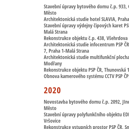
Stavební úpravy bytového domu č.p. 933
,
Město
Architektonická studie hotel SLAVIA
, Prah
Stavební úpravy výdejny čipových karet PS
Malá Strana
Rekonstrukce objektu č.p. 438,
Všehrdova 
Architektonická studie infocentrum PSP Č
7, Praha 1-Malá Strana
Architektonická studie multifunkční ploc
Modřany
Rekonstrukce objektu PSP ČR
, Thunovská 
Obnova kamerového systému CCTV PSP ČP
2020
Novostavba bytového domu č.p. 2092
, JI
Město
Stavební úpravy polyfunkčního objektu EDE
Vršovice
Rekonstrukce vstupních prostor PSP ČR
, S