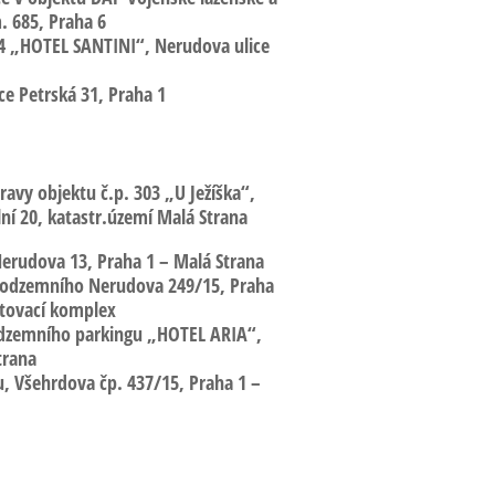
. 685, Praha 6
14
„HOTEL SANTINI“,
Nerudova ulice
ce Petrská 31, Praha 1
ravy objektu č.p. 303 „U Ježíška“,
lní 20, katastr.území Malá Strana
erudova
13, Praha 1 – Malá Strana
podzemního Nerudova
249/15, Praha
ytovací komplex
dzemního parkingu „HOTEL ARIA“
,
trana
u, Všehrdova
čp. 437/15, Praha 1 –