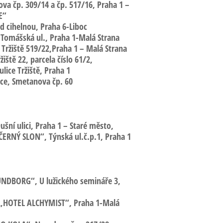
ova
čp. 309/14 a čp. 517/16,
Praha 1 –
E“
od cihelnou,
Praha 6-Liboc
Tomášská ul., Praha 1-Malá Strana
Tržiště
519/22,Praha 1 – Malá Strana
iště 22,
parcela číslo 61/2,
lice Tržiště, Praha 1
ce,
Smetanova čp. 60
šní ulici,
Praha 1 – Staré město,
„ČERNÝ SLON“
, Týnská ul.č.p.1, Praha 1
LUNDBORG“,
U lužického semináře 3,
 „HOTEL ALCHYMIST“, Praha 1-Malá