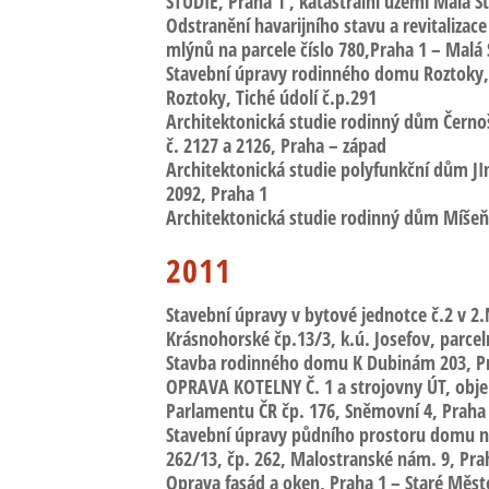
STUDIE, Praha 1 , katastrální území Malá S
Odstranění havarijního stavu a revitalizace
mlýnů
na parcele číslo 780,Praha 1 – Malá
Stavební úpravy rodinného domu Roztoky
Roztoky, Tiché údolí č.p.291
Architektonická studie rodinný dům Černo
č. 2127 a 2126, Praha – západ
Architektonická studie polyfunkční dům JI
2092, Praha 1
Architektonická studie rodinný dům Míše
2011
Stavební úpravy v bytové jednotce č.2 v 2.
Krásnohorské
čp.13/3, k.ú. Josefov, parceln
Stavba rodinného domu
K Dubinám 203, P
OPRAVA KOTELNY Č. 1 a strojovny ÚT,
obj
Parlamentu ČR
čp. 176, Sněmovní 4, Praha
Stavební úpravy půdního prostoru domu n
262/13, čp. 262,
Malostranské nám.
9, Pra
Oprava fasád a oken, Praha 1 – Staré Měs