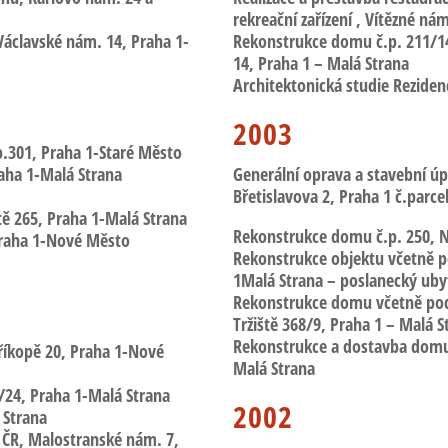
rekreační zařízení
, Vítězné nám
 Václavské nám. 14, Praha 1-
Rekonstrukce domu
č.p. 211/
14, Praha 1 – Malá Strana
Architektonická studie Reziden
2003
p.301
, Praha 1-Staré Město
raha 1-Malá Strana
Generální oprava a stavební úp
Břetislavova 2, Praha 1 č.parce
tě 265
, Praha 1-Malá Strana
Rekonstrukce domu
č.p. 250,
N
Praha 1-Nové Město
Rekonstrukce objektu
včetně 
1­Malá Strana – poslanecký ub
Rekonstrukce domu včetně po
Tržiště 368/9, Praha 1 – Malá S
Rekonstrukce a dostavba dom
říkopě 20, Praha 1-Nové
Malá Strana
/24
, Praha 1-Malá Strana
2002
 Strana
 ČR
, Malostranské nám. 7,