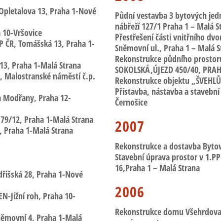
 Opletalova 13, Praha 1-Nové
Půdní vestavba 3 bytových jed
nábřeží 127/1 Praha 1 – Malá S
a 10-Vršovice
Přestřešení části vnitřního dvo
P ČR
, Tomášská 13, Praha 1-
Sněmovní ul., Praha 1 – Malá S
Rekonstrukce půdního prostor
13, Praha 1-Malá Strana
SOKOLSKÁ,ÚJEZD 450/40, PRAH
R,
Malostranské náměstí č.p.
Rekonstrukce objektu „ŠVEHL
Přístavba, nástavba a stavebn
ha Modřany
, Praha 12-
Černošice
179/12, Praha 1-Malá Strana
2007
, Praha 1-Malá Strana
Rekonstrukce a dostavba Byto
Stavební úprava prostor
v 1.PP
16,Praha 1 – Malá Strana
ndřišská 28, Praha 1-Nové
2006
N-Jižní roh
, Praha 10-
Rekonstrukce domu Všehrdova 
němovní 4, Praha 1-Malá