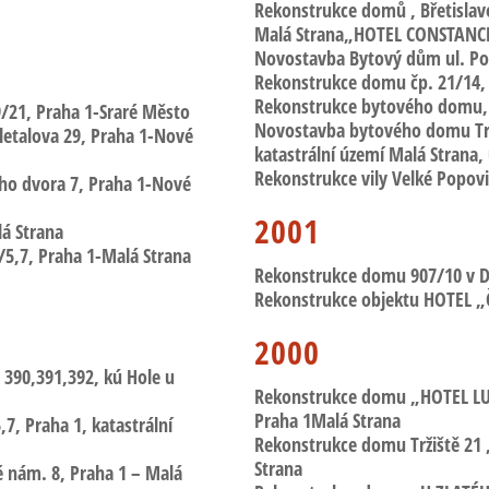
Rekonstrukce domů , Břetislav
Malá Strana„HOTEL CONSTANC
Novostavba Bytový dům
ul. P
Rekonstrukce domu čp. 21/14, 
Rekonstrukce bytového domu, 
9/21
, Praha 1-Sraré Město
Novostavba bytového domu Trž
letalova 29, Praha 1-Nové
katastrální území Malá Strana, u
Rekonstrukce vily Velké Popovi
ho dvora 7
, Praha 1-Nové
2001
lá Strana
/5,7
, Praha 1-Malá Strana
Rekonstrukce domu 907/10 v Du
Rekonstrukce objektu HOTEL 
2000
. 390,391,392, kú Hole u
Rekonstrukce domu „HOTEL 
Praha 1­Malá Strana
,7
, Praha 1, katastrální
Rekonstrukce domu Tržiště 21
Strana
é nám. 8, Praha 1 – Malá