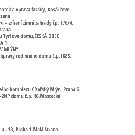
notek a oprava fasády
, Kosárkovo
trana
ru – zřízení zimní zahrady
čp. 176/4,
trana
u Tyršova domu,
ČESKÁ OBEC
A 1
ŮV MLÝN“
í úpravy rodinného domu
č.p.1885,
vého komplexu Císařský Mlýn,
Praha 6
-2NP domu č.p. 16,Mostecká
ul.
13, Praha 1-Malá Strana –