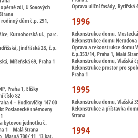
trana
Oprava uliční fasády, Rytířská 
 opěrné zdi
,
U Sovových
 Strana
1996
,
rodinný dům č.p. 291,
Rekonstrukce domu, Mostecká
šice
, Kutnohorská ul., parc.
Rekonstrukce domu Nerudova
Oprava a rekonstrukce domu V
ndřišská
, Jindřišská 28, č.p.
č.p.353/14, Praha 1, Malá Stra
Rekonstrukce domu, Vlašská
čp
ňská
, Míšeňská 69, Praha 1
Rekonstrukce prostor pro spol
Praha 1
1995
NP, Praha 1, Elišky
í číslo 82
Rekonstrukce domu, Vlašská
35
raha 4 –
Hodkovičky
147 00
Rekonstrukce a přístavba domu
ekt Poslanecké sněmovny
Strana
 1
a bytovou jednotku
č.
1994
ha 1 – Malá Strana
to ,Masná
700/ 11, 13 kat.